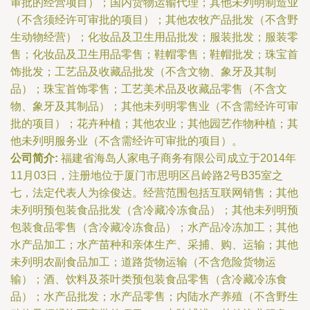
审批的经营项目）；国内货物运输代理；其他未列明制造业
（不含须经许可审批的项目）；其他农牧产品批发（不含野
生动物经营）；化妆品及卫生用品批发；服装批发；服装零
售；化妆品及卫生用品零售；鞋帽零售；鞋帽批发；珠宝首
饰批发；工艺品及收藏品批发（不含文物、象牙及其制
品）；珠宝首饰零售；工艺美术品及收藏品零售（不含文
物、象牙及其制品）；其他未列明零售业（不含需经许可审
批的项目）；花卉种植；其他农业；其他园艺作物种植；其
他未列明服务业（不含需经许可审批的项目）。
公司简介:
福建省海岛人家电子商务有限公司成立于2014年
11月03日，注册地位于厦门市思明区吕岭路2号B35室之
七，法定代表人为徐俊达。经营范围包括互联网销售；其他
未列明预包装食品批发（含冷藏冷冻食品）；其他未列明预
包装食品零售（含冷藏冷冻食品）；水产品冷冻加工；其他
水产品加工；水产苗种和亲体生产、采捕、购、运输；其他
未列明农副食品加工；道路货物运输（不含危险货物运
输）；酒、饮料及茶叶类预包装食品零售（含冷藏冷冻食
品）；水产品批发；水产品零售；内陆水产养殖（不含野生