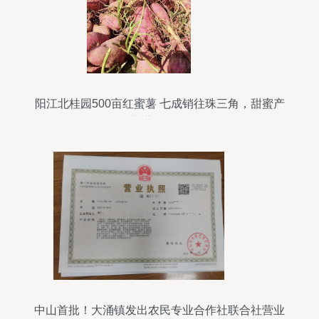
阳江北桂园500亩红蜜薯 七成销往珠三角，甜蜜产
业“薯”光无限
中山首批！大涌镇发出农民专业合作社联合社营业