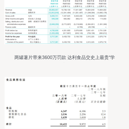
两罐薯片带来3600万罚款 达利食品交史上最贵“学
费”