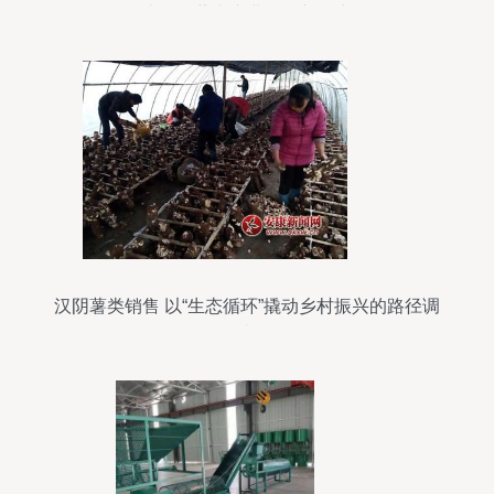
执照，薯类产业焕发新活力
汉阴薯类销售 以“生态循环”撬动乡村振兴的路径调
查