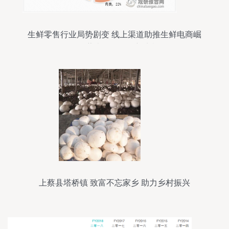
生鲜零售行业局势剧变 线上渠道助推生鲜电商崛
起，薯类销售焕发新生机
上蔡县塔桥镇 致富不忘家乡 助力乡村振兴